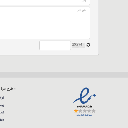
:: طرح سرا
قوا
پرس
ثبت
دان