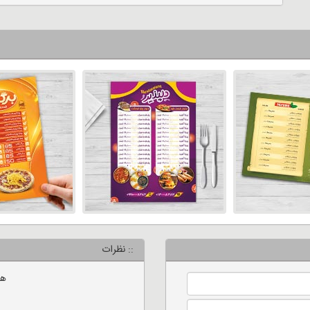
:: نظرات
هی