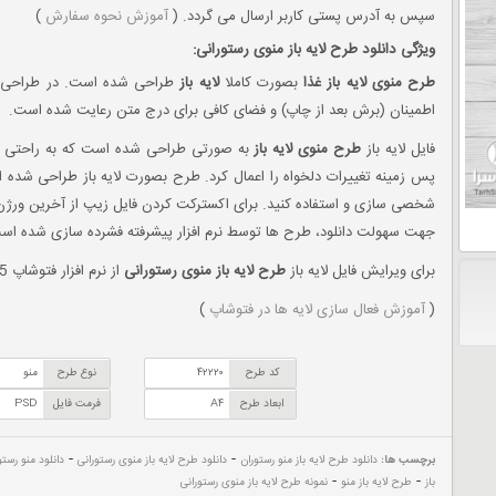
سپس به آدرس پستی کاربر ارسال می گردد. (
آموزش نحوه سفارش
)
ویژگی دانلود طرح لایه باز منوی رستورانی:
طرح منوی لایه باز غذا
بصورت کاملا
لایه باز
طراحی شده است. در طراحی ای
اطمینان (برش بعد از چاپ) و فضای کافی برای درج متن رعایت شده است.
فایل لایه باز
طرح منوی لایه باز
به صورتی طراحی شده است که به راحتی می
پس زمینه تغییرات دلخواه را اعمال کرد. طرح بصورت لایه باز طراحی شده ا
شخصی سازی و استفاده کنید. برای اکسترکت کردن فایل زیپ از آخرین ورژن 
جهت سهولت دانلود، طرح ها توسط نرم افزار پیشرفته فشرده سازی شده ا
برای ویرایش فایل لایه باز
طرح لایه باز منوی رستورانی
از نرم افزار فتوشاپ CS5 و ورژن های بالاتر استفاده نمایید.
(
آموزش فعال سازی لایه ها در فتوشاپ
)
کد طرح
۴۲۲۲۰
نوع طرح
منو
ابعاد طرح
A۴
فرمت فایل
PSD
-
-
برچسب ها:
دانلود طرح لایه باز منو رستوران
دانلود طرح لایه باز منوی رستورانی
دانلود منو رستو
-
-
باز
طرح لایه باز منو
نمونه طرح لایه باز منوی رستورانی