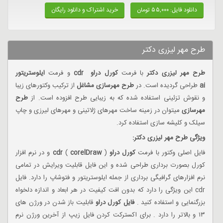
دانلود فایل: ۵۵,۰۰۰ تومان
خرید اشتراک و دانلود رایگان
طرح مهر لیزری دکتر
طرح مهر لیزری دکتر
با فرمت
کورل دراو cdr
و فرمت
ایلوستریتور
ai
طراحی گردیده است. در
طرح مهرسازی مشاغل
از ترکیب وکتورهای زیبا
و نقوش تزئینی استفاده شده که به زیبایی طرح افزوده است. از
طرح
مهرسازی
میتوان در زمینه ساخت مهرهای ژلاتینی و مهرهای لیرزی و چاپ
سیلک و کلیشه سازی استفاده کرد.
ویژگی طرح مهر لیزری دکتر:
فایل اصلی وکتور با فرمت
کورل دراو
(
corelDraw
)
cdr
و در نرم افزار
کورل بصورت برداری طراحی شده و این فایل قابلیت ویرایش در تمامی
نرم افزارهای گرافیگی برداری از جمله ایلوستریتور و فتوشاپ را دارد. فایل
cdr این ویژگی را دارد که بدون افت کیفیت در هر ابعاد و اندازه دلخواه
بزرگنمایی و استفاده کنید .
فایل کورل دراو
قابلیت باز شدن در ورژن های
۱۳ و بالاتر را دارد . برای اکسترکت کردن فایل زیپ از آخرین ورژن نرم