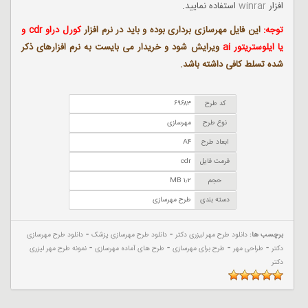
افزار
winrar
استفاده نمایید.
توجه:
این فایل مهرسازی برداری بوده و باید در نرم افزار
کورل دراو cdr و
یا ایلوستریتور ai
ویرایش شود و خریدار می بایست به نرم افزارهای ذکر
شده تسلط کافی داشته باشد.
کد طرح
۶۹۶۸۳
نوع طرح
مهرسازی
ابعاد طرح
A۴
فرمت فایل
cdr
حجم
MB ۱٫۲
دسته بندی
طرح مهرسازی
-
-
برچسب ها:
دانلود طرح مهر لیزری دکتر
دانلود طرح مهرسازی پزشک
دانلود طرح مهرسازی
-
-
-
-
دکتر
طراحی مهر
طرح برای مهرسازی
طرح های آماده مهرسازی
نمونه طرح مهر لیزری
دکتر