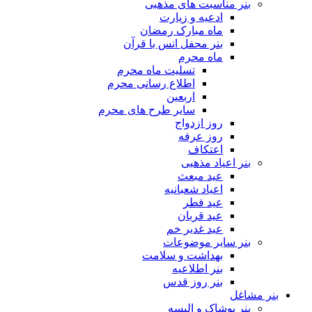
بنر مناسبت های مذهبی
ادعیه و زیارت
ماه مبارک رمضان
بنر محفل انس با قرآن
ماه محرم
تسلیت ماه محرم
اطلاع رسانی محرم
اربعین
سایر طرح های محرم
روز ازدواج
روز عرفه
اعتکاف
بنر اعیاد مذهبی
عید مبعث
اعیاد شعبانیه
عید فطر
عید قربان
عید غدیر خم
بنر سایر موضوعات
بهداشت و سلامت
بنر اطلاعیه
بنر روز قدس
بنر مشاغل
بنر پوشاک و البسه