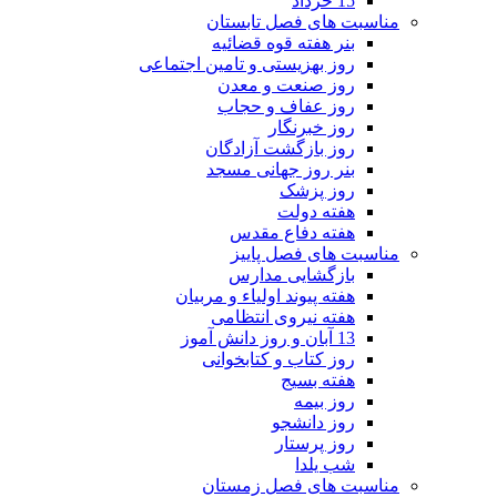
15 خرداد
مناسبت های فصل تابستان
بنر هفته قوه قضائیه
روز بهزیستی و تامین اجتماعی
روز صنعت و معدن
روز عفاف و حجاب
روز خبرنگار
روز بازگشت آزادگان
بنر روز جهانی مسجد
روز پزشک
هفته دولت
هفته دفاع مقدس
مناسبت های فصل پاییز
بازگشایی مدارس
هفته پیوند اولیاء و مربیان
هفته نیروی انتظامی
13 آبان و روز دانش آموز
روز کتاب و کتابخوانی
هفته بسیج
روز بیمه
روز دانشجو
روز پرستار
شب یلدا
مناسبت های فصل زمستان