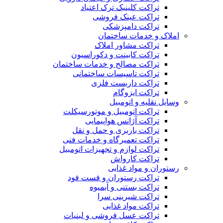
تراکت کلینیک ترک اعتیاد
تراکت عینک فروشی
تراکت دامپزشکی
املاک و خدمات ساختمان
تراکت مشاور املاک
تراکت کابینت و دکوراسیون
تراکت مصالح و خدمات ساختمان
تراکت تاسیسات ساختمانی
تراکت داربست فلزی
تراکت ایزوگام
وسایل نقلیه و اتومبیل
تراکت اتومبیل و موتورسیکلت
تراکت آژانس هواپیمایی
تراکت باربری و حمل و نقل
تراکت تعمیرگاه و خدمات فنی
تراکت لوازم و تجهیزات اتومبیل
تراکت کارواش
رستوران و مواد غذایی
تراکت رستوران و فست فود
تراکت بستنی و آبمیوه
تراکت شیرینی سرا
تراکت مواد غذایی
تراکت عسل فروشی و لبنیات