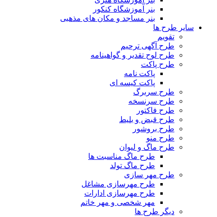
بنر آموزشگاه کنکور
بنر مساجد و مکان های مذهبی
سایر طرح ها
تقویم
طرح آگهی ترحیم
طرح لوح تقدیر و گواهینامه
طرح پاکت
پاکت نامه
پاکت کیسه ای
طرح سربرگ
طرح سرنسخه
طرح فاکتور
طرح قبض و بلیط
طرح بروشور
طرح منو
طرح ماگ و لیوان
طرح ماگ مناسبت ها
طرح ماگ تولد
طرح مهر سازی
طرح مهرسازی مشاغل
طرح مهرسازی ادارات
مهر شخصی و مهر خاتم
دیگر طرح ها