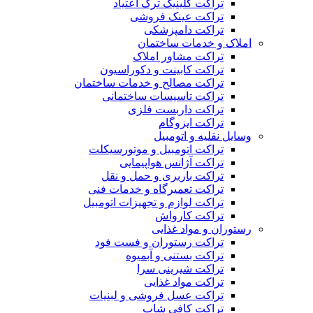
تراکت کلینیک ترک اعتیاد
تراکت عینک فروشی
تراکت دامپزشکی
املاک و خدمات ساختمان
تراکت مشاور املاک
تراکت کابینت و دکوراسیون
تراکت مصالح و خدمات ساختمان
تراکت تاسیسات ساختمانی
تراکت داربست فلزی
تراکت ایزوگام
وسایل نقلیه و اتومبیل
تراکت اتومبیل و موتورسیکلت
تراکت آژانس هواپیمایی
تراکت باربری و حمل و نقل
تراکت تعمیرگاه و خدمات فنی
تراکت لوازم و تجهیزات اتومبیل
تراکت کارواش
رستوران و مواد غذایی
تراکت رستوران و فست فود
تراکت بستنی و آبمیوه
تراکت شیرینی سرا
تراکت مواد غذایی
تراکت عسل فروشی و لبنیات
تراکت کافی شاپ