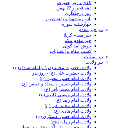
9 دی ، روز بصیرت
دهه فجر و 22 بهمن
روز درختکاری
یادواره شهدا و راهیان نور
چهارشنبه سوری
بنر خیر مقدم
خیر مقدم کربلا
خیر مقدم مکه
خوش آمد گویی
کسب مقام و انتصابات
بنر تسلیت
بنر ولادت
ولادت حضرت محمد (ص) و امام صادق (ع)
ولادت حضرت علی (ع) - روز پدر
ولادت امام حسن مجتبی (ع)
ولادت امام حسین ، سجاد و عباس (ع)
ولادت امام محمد باقر (ع)
ولادت امام موسی کاظم (ع)
ولادت امام رضا (ع)
ولادت امام محمد تقی (ع)
ولادت امام هادی (ع)
ولادت امام حسن عسکری (ع)
ولادت امام زمان (عج)
ولادت حضرت علی اکبر (ع) - روز جوان