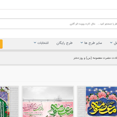
غل
سایر طرح ها
طرح رایگان
انتخابات
ادت حضرت معصومه (س) و روز دختر