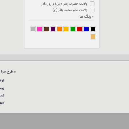
ولادت حضرت زهرا (س) و روز مادر
ولادت امام محمد باقر (ع)
:: رنگ ها
:: طرح سرا
قوا
پرس
ثبت
دان