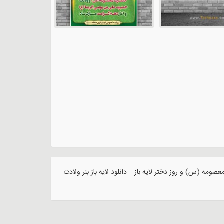
مه (س) و روز دختر لایه باز – دانلود لایه باز بنر ولادت