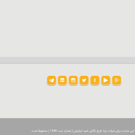
یت برای شرکت رایا طرح نگاران امید ایرانیان ( شماره ثبت 1489 ) محفوظ است.