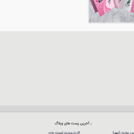
:: آخرین پست های وبلاگ
نین سایت (مهم)
کارت ویزیت لمینت مات