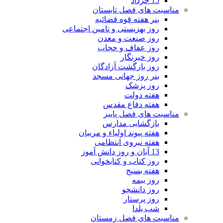
15 خرداد
مناسبت های فصل تابستان
بنر هفته قوه قضائیه
روز بهزیستی و تامین اجتماعی
روز صنعت و معدن
روز عفاف و حجاب
روز خبرنگار
روز بازگشت آزادگان
بنر روز جهانی مسجد
روز پزشک
هفته دولت
هفته دفاع مقدس
مناسبت های فصل پاییز
بازگشایی مدارس
هفته پیوند اولیاء و مربیان
هفته نیروی انتظامی
13 آبان و روز دانش آموز
روز کتاب و کتابخوانی
هفته بسیج
روز بیمه
روز دانشجو
روز پرستار
شب یلدا
مناسبت های فصل زمستان