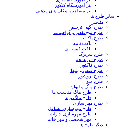
بنر آموزشگاه کنکور
بنر مساجد و مکان های مذهبی
سایر طرح ها
تقویم
طرح آگهی ترحیم
طرح لوح تقدیر و گواهینامه
طرح پاکت
پاکت نامه
پاکت کیسه ای
طرح سربرگ
طرح سرنسخه
طرح فاکتور
طرح قبض و بلیط
طرح بروشور
طرح منو
طرح ماگ و لیوان
طرح ماگ مناسبت ها
طرح ماگ تولد
طرح مهر سازی
طرح مهرسازی مشاغل
طرح مهرسازی ادارات
مهر شخصی و مهر خاتم
دیگر طرح ها