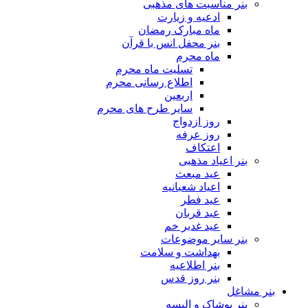
بنر مناسبت های مذهبی
ادعیه و زیارت
ماه مبارک رمضان
بنر محفل انس با قرآن
ماه محرم
تسلیت ماه محرم
اطلاع رسانی محرم
اربعین
سایر طرح های محرم
روز ازدواج
روز عرفه
اعتکاف
بنر اعیاد مذهبی
عید مبعث
اعیاد شعبانیه
عید فطر
عید قربان
عید غدیر خم
بنر سایر موضوعات
بهداشت و سلامت
بنر اطلاعیه
بنر روز قدس
بنر مشاغل
بنر پوشاک و البسه