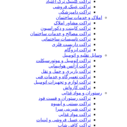
تراکت کلینیک ترک اعتیاد
تراکت عینک فروشی
تراکت دامپزشکی
املاک و خدمات ساختمان
تراکت مشاور املاک
تراکت کابینت و دکوراسیون
تراکت مصالح و خدمات ساختمان
تراکت تاسیسات ساختمانی
تراکت داربست فلزی
تراکت ایزوگام
وسایل نقلیه و اتومبیل
تراکت اتومبیل و موتورسیکلت
تراکت آژانس هواپیمایی
تراکت باربری و حمل و نقل
تراکت تعمیرگاه و خدمات فنی
تراکت لوازم و تجهیزات اتومبیل
تراکت کارواش
رستوران و مواد غذایی
تراکت رستوران و فست فود
تراکت بستنی و آبمیوه
تراکت شیرینی سرا
تراکت مواد غذایی
تراکت عسل فروشی و لبنیات
تراکت کافی شاپ