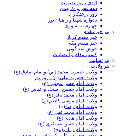
9 دی ، روز بصیرت
دهه فجر و 22 بهمن
روز درختکاری
یادواره شهدا و راهیان نور
چهارشنبه سوری
بنر خیر مقدم
خیر مقدم کربلا
خیر مقدم مکه
خوش آمد گویی
کسب مقام و انتصابات
بنر تسلیت
بنر ولادت
ولادت حضرت محمد (ص) و امام صادق (ع)
ولادت حضرت علی (ع) - روز پدر
ولادت امام حسن مجتبی (ع)
ولادت امام حسین ، سجاد و عباس (ع)
ولادت امام محمد باقر (ع)
ولادت امام موسی کاظم (ع)
ولادت امام رضا (ع)
ولادت امام محمد تقی (ع)
ولادت امام هادی (ع)
ولادت امام حسن عسکری (ع)
ولادت امام زمان (عج)
ولادت حضرت علی اکبر (ع) - روز جوان