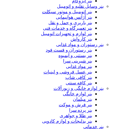
بنر ایزوگام
بنر وسایل نقلیه و اتومبیل
بنر اتومبیل و موتور سیکلت
بنر آژانس هواپیمایی
بنر باربری و حمل و نقل
بنر تعمیرگاه و خدمات فنی
بنر لوازم و تجهیزات اتومبیل
بنر کارواش
بنر رستوران و مواد غذایی
بنر رستوران و فست فود
بنر بستنی و آبمیوه
بنر شیرینی سرا
بنر مواد غذایی
بنر عسل فروشی و لبنیات
بنر کافی شاپ
بنر کافه سنتی
بنر لوازم خانگی و زیورآلات
بنر لوازم خانگی
بنر مبلمان
بنر فرش و موکت
بنر پرده سرا
بنر طلا و جواهری
بنر بدلیجات و لوازم کادویی
بنر خدماتی