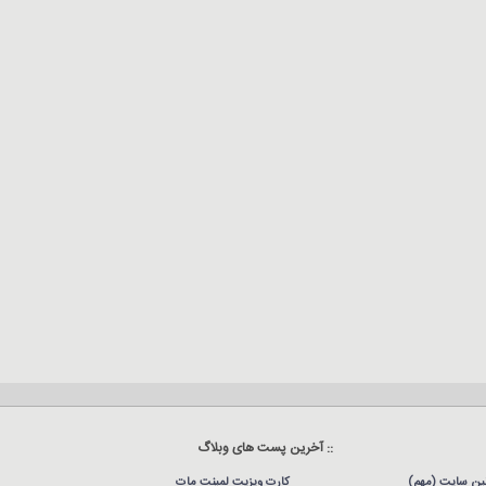
:: آخرین پست های وبلاگ
نین سایت (مهم)
کارت ویزیت لمینت مات