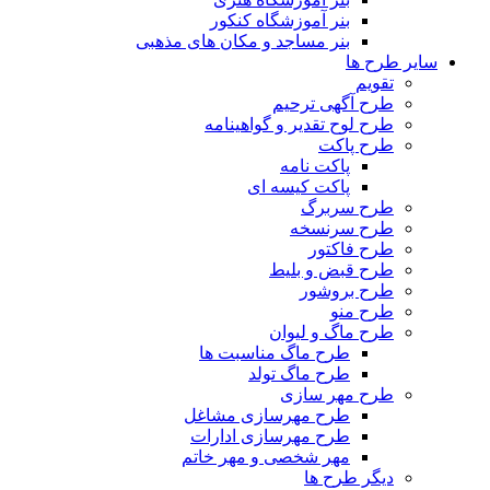
بنر آموزشگاه کنکور
بنر مساجد و مکان های مذهبی
سایر طرح ها
تقویم
طرح آگهی ترحیم
طرح لوح تقدیر و گواهینامه
طرح پاکت
پاکت نامه
پاکت کیسه ای
طرح سربرگ
طرح سرنسخه
طرح فاکتور
طرح قبض و بلیط
طرح بروشور
طرح منو
طرح ماگ و لیوان
طرح ماگ مناسبت ها
طرح ماگ تولد
طرح مهر سازی
طرح مهرسازی مشاغل
طرح مهرسازی ادارات
مهر شخصی و مهر خاتم
دیگر طرح ها