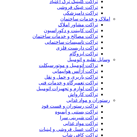
تراکت کلینیک ترک اعتیاد
تراکت عینک فروشی
تراکت دامپزشکی
املاک و خدمات ساختمان
تراکت مشاور املاک
تراکت کابینت و دکوراسیون
تراکت مصالح و خدمات ساختمان
تراکت تاسیسات ساختمانی
تراکت داربست فلزی
تراکت ایزوگام
وسایل نقلیه و اتومبیل
تراکت اتومبیل و موتورسیکلت
تراکت آژانس هواپیمایی
تراکت باربری و حمل و نقل
تراکت تعمیرگاه و خدمات فنی
تراکت لوازم و تجهیزات اتومبیل
تراکت کارواش
رستوران و مواد غذایی
تراکت رستوران و فست فود
تراکت بستنی و آبمیوه
تراکت شیرینی سرا
تراکت مواد غذایی
تراکت عسل فروشی و لبنیات
تراکت کافی شاپ