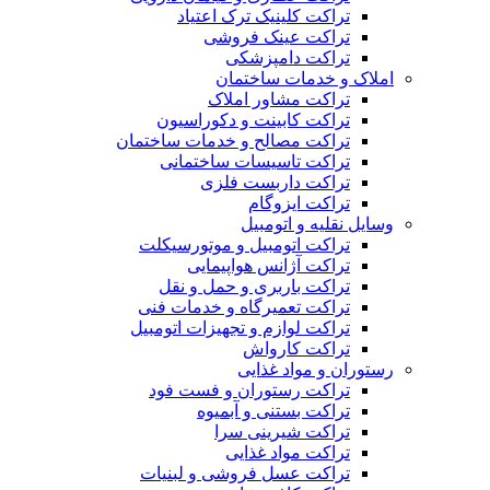
تراکت کلینیک ترک اعتیاد
تراکت عینک فروشی
تراکت دامپزشکی
املاک و خدمات ساختمان
تراکت مشاور املاک
تراکت کابینت و دکوراسیون
تراکت مصالح و خدمات ساختمان
تراکت تاسیسات ساختمانی
تراکت داربست فلزی
تراکت ایزوگام
وسایل نقلیه و اتومبیل
تراکت اتومبیل و موتورسیکلت
تراکت آژانس هواپیمایی
تراکت باربری و حمل و نقل
تراکت تعمیرگاه و خدمات فنی
تراکت لوازم و تجهیزات اتومبیل
تراکت کارواش
رستوران و مواد غذایی
تراکت رستوران و فست فود
تراکت بستنی و آبمیوه
تراکت شیرینی سرا
تراکت مواد غذایی
تراکت عسل فروشی و لبنیات