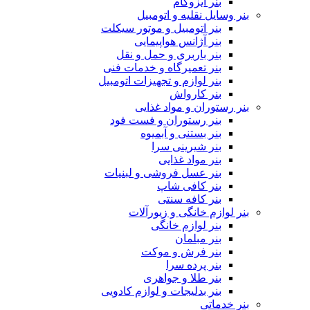
بنر ایزوگام
بنر وسایل نقلیه و اتومبیل
بنر اتومبیل و موتور سیکلت
بنر آژانس هواپیمایی
بنر باربری و حمل و نقل
بنر تعمیرگاه و خدمات فنی
بنر لوازم و تجهیزات اتومبیل
بنر کارواش
بنر رستوران و مواد غذایی
بنر رستوران و فست فود
بنر بستنی و آبمیوه
بنر شیرینی سرا
بنر مواد غذایی
بنر عسل فروشی و لبنیات
بنر کافی شاپ
بنر کافه سنتی
بنر لوازم خانگی و زیورآلات
بنر لوازم خانگی
بنر مبلمان
بنر فرش و موکت
بنر پرده سرا
بنر طلا و جواهری
بنر بدلیجات و لوازم کادویی
بنر خدماتی