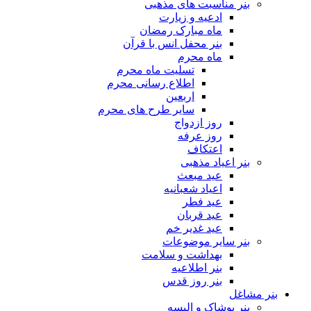
بنر مناسبت های مذهبی
ادعیه و زیارت
ماه مبارک رمضان
بنر محفل انس با قرآن
ماه محرم
تسلیت ماه محرم
اطلاع رسانی محرم
اربعین
سایر طرح های محرم
روز ازدواج
روز عرفه
اعتکاف
بنر اعیاد مذهبی
عید مبعث
اعیاد شعبانیه
عید فطر
عید قربان
عید غدیر خم
بنر سایر موضوعات
بهداشت و سلامت
بنر اطلاعیه
بنر روز قدس
بنر مشاغل
بنر پوشاک و البسه