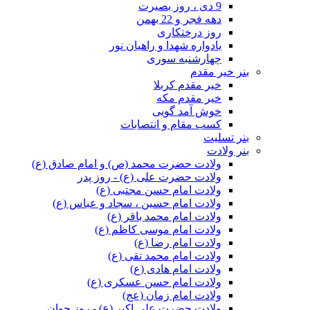
9 دی ، روز بصیرت
دهه فجر و 22 بهمن
روز درختکاری
یادواره شهدا و راهیان نور
چهارشنبه سوری
بنر خیر مقدم
خیر مقدم کربلا
خیر مقدم مکه
خوش آمد گویی
کسب مقام و انتصابات
بنر تسلیت
بنر ولادت
ولادت حضرت محمد (ص) و امام صادق (ع)
ولادت حضرت علی (ع) - روز پدر
ولادت امام حسن مجتبی (ع)
ولادت امام حسین ، سجاد و عباس (ع)
ولادت امام محمد باقر (ع)
ولادت امام موسی کاظم (ع)
ولادت امام رضا (ع)
ولادت امام محمد تقی (ع)
ولادت امام هادی (ع)
ولادت امام حسن عسکری (ع)
ولادت امام زمان (عج)
ولادت حضرت علی اکبر (ع) - روز جوان