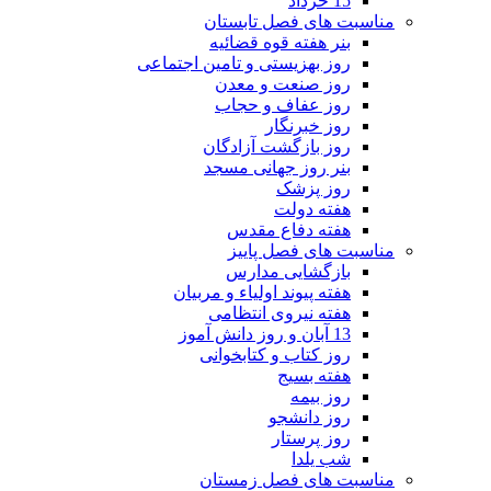
15 خرداد
مناسبت های فصل تابستان
بنر هفته قوه قضائیه
روز بهزیستی و تامین اجتماعی
روز صنعت و معدن
روز عفاف و حجاب
روز خبرنگار
روز بازگشت آزادگان
بنر روز جهانی مسجد
روز پزشک
هفته دولت
هفته دفاع مقدس
مناسبت های فصل پاییز
بازگشایی مدارس
هفته پیوند اولیاء و مربیان
هفته نیروی انتظامی
13 آبان و روز دانش آموز
روز کتاب و کتابخوانی
هفته بسیج
روز بیمه
روز دانشجو
روز پرستار
شب یلدا
مناسبت های فصل زمستان