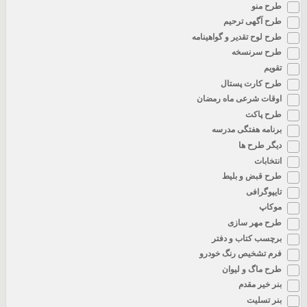
طرح منو
طرح آگهی ترحیم
طرح لوح تقدیر و گواهینامه
طرح سرنسخه
تقویم
طرح کارت پستال
اوقات شرعی ماه رمضان
طرح پاکت
برنامه هفتگی مدرسه
دیگر طرح ها
انتخابات
طرح قبض و بلیط
تایپوگرافی
موکاپ
طرح مهر سازی
برچسب کتاب و دفتر
فرم تشخیص رنگ خودرو
طرح ماگ و لیوان
بنر خیر مقدم
بنر تسلیت