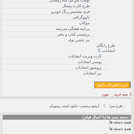
اوقات شرعی ماه رمضان
طرح کارت پستال
فرم تشخیص رنگ خودرو
تایپوگرافی
موکاپ
برنامه هفتگی مدرسه
برچسب کتاب و دفتر
بنر جشن تولد
طرح رایگان
انتخابات
کارت ویزیت انتخابات
پوستر انتخابات
بروشور انتخابات
بنر انتخابات
د اشتراک دانلود
 خرید:
۰
مورد
: طرح سرا
آرشیو برچسب: دانلود استند رستوران
ته بندی ها (با اعمال فیلتر)
دسته ها
دسته ها