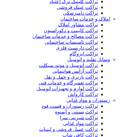
تراکت کلینیک ترک اعتیاد
تراکت عینک فروشی
تراکت دامپزشکی
املاک و خدمات ساختمان
تراکت مشاور املاک
تراکت کابینت و دکوراسیون
تراکت مصالح و خدمات ساختمان
تراکت تاسیسات ساختمانی
تراکت داربست فلزی
تراکت ایزوگام
وسایل نقلیه و اتومبیل
تراکت اتومبیل و موتورسیکلت
تراکت آژانس هواپیمایی
تراکت باربری و حمل و نقل
تراکت تعمیرگاه و خدمات فنی
تراکت لوازم و تجهیزات اتومبیل
تراکت کارواش
رستوران و مواد غذایی
تراکت رستوران و فست فود
تراکت بستنی و آبمیوه
تراکت شیرینی سرا
تراکت مواد غذایی
تراکت عسل فروشی و لبنیات
تراکت کافی شاپ