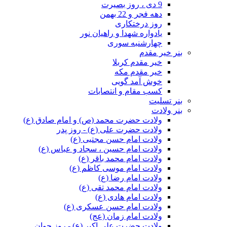
9 دی ، روز بصیرت
دهه فجر و 22 بهمن
روز درختکاری
یادواره شهدا و راهیان نور
چهارشنبه سوری
بنر خیر مقدم
خیر مقدم کربلا
خیر مقدم مکه
خوش آمد گویی
کسب مقام و انتصابات
بنر تسلیت
بنر ولادت
ولادت حضرت محمد (ص) و امام صادق (ع)
ولادت حضرت علی (ع) - روز پدر
ولادت امام حسن مجتبی (ع)
ولادت امام حسین ، سجاد و عباس (ع)
ولادت امام محمد باقر (ع)
ولادت امام موسی کاظم (ع)
ولادت امام رضا (ع)
ولادت امام محمد تقی (ع)
ولادت امام هادی (ع)
ولادت امام حسن عسکری (ع)
ولادت امام زمان (عج)
ولادت حضرت علی اکبر (ع) - روز جوان