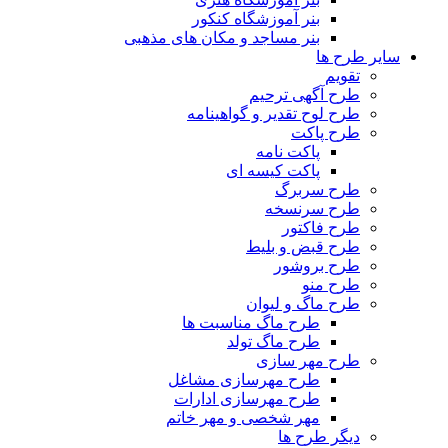
بنر آموزشگاه کنکور
بنر مساجد و مکان های مذهبی
سایر طرح ها
تقویم
طرح آگهی ترحیم
طرح لوح تقدیر و گواهینامه
طرح پاکت
پاکت نامه
پاکت کیسه ای
طرح سربرگ
طرح سرنسخه
طرح فاکتور
طرح قبض و بلیط
طرح بروشور
طرح منو
طرح ماگ و لیوان
طرح ماگ مناسبت ها
طرح ماگ تولد
طرح مهر سازی
طرح مهرسازی مشاغل
طرح مهرسازی ادارات
مهر شخصی و مهر خاتم
دیگر طرح ها