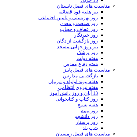
15 خرداد
مناسبت های فصل تابستان
بنر هفته قوه قضائیه
روز بهزیستی و تامین اجتماعی
روز صنعت و معدن
روز عفاف و حجاب
روز خبرنگار
روز بازگشت آزادگان
بنر روز جهانی مسجد
روز پزشک
هفته دولت
هفته دفاع مقدس
مناسبت های فصل پاییز
بازگشایی مدارس
هفته پیوند اولیاء و مربیان
هفته نیروی انتظامی
13 آبان و روز دانش آموز
روز کتاب و کتابخوانی
هفته بسیج
روز بیمه
روز دانشجو
روز پرستار
شب یلدا
مناسبت های فصل زمستان