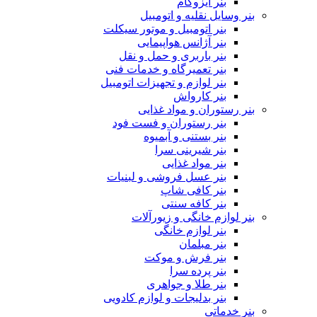
بنر ایزوگام
بنر وسایل نقلیه و اتومبیل
بنر اتومبیل و موتور سیکلت
بنر آژانس هواپیمایی
بنر باربری و حمل و نقل
بنر تعمیرگاه و خدمات فنی
بنر لوازم و تجهیزات اتومبیل
بنر کارواش
بنر رستوران و مواد غذایی
بنر رستوران و فست فود
بنر بستنی و آبمیوه
بنر شیرینی سرا
بنر مواد غذایی
بنر عسل فروشی و لبنیات
بنر کافی شاپ
بنر کافه سنتی
بنر لوازم خانگی و زیورآلات
بنر لوازم خانگی
بنر مبلمان
بنر فرش و موکت
بنر پرده سرا
بنر طلا و جواهری
بنر بدلیجات و لوازم کادویی
بنر خدماتی