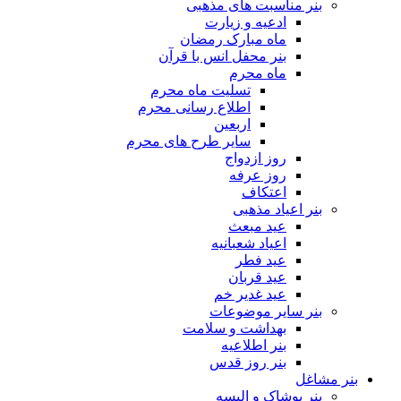
بنر مناسبت های مذهبی
ادعیه و زیارت
ماه مبارک رمضان
بنر محفل انس با قرآن
ماه محرم
تسلیت ماه محرم
اطلاع رسانی محرم
اربعین
سایر طرح های محرم
روز ازدواج
روز عرفه
اعتکاف
بنر اعیاد مذهبی
عید مبعث
اعیاد شعبانیه
عید فطر
عید قربان
عید غدیر خم
بنر سایر موضوعات
بهداشت و سلامت
بنر اطلاعیه
بنر روز قدس
بنر مشاغل
بنر پوشاک و البسه