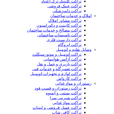
تراکت کلینیک ترک اعتیاد
تراکت عینک فروشی
تراکت دامپزشکی
املاک و خدمات ساختمان
تراکت مشاور املاک
تراکت کابینت و دکوراسیون
تراکت مصالح و خدمات ساختمان
تراکت تاسیسات ساختمانی
تراکت داربست فلزی
تراکت ایزوگام
وسایل نقلیه و اتومبیل
تراکت اتومبیل و موتورسیکلت
تراکت آژانس هواپیمایی
تراکت باربری و حمل و نقل
تراکت تعمیرگاه و خدمات فنی
تراکت لوازم و تجهیزات اتومبیل
تراکت کارواش
رستوران و مواد غذایی
تراکت رستوران و فست فود
تراکت بستنی و آبمیوه
تراکت شیرینی سرا
تراکت مواد غذایی
تراکت عسل فروشی و لبنیات
تراکت کافی شاپ