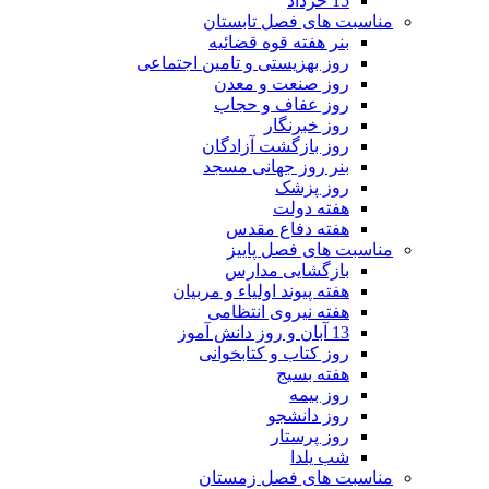
15 خرداد
مناسبت های فصل تابستان
بنر هفته قوه قضائیه
روز بهزیستی و تامین اجتماعی
روز صنعت و معدن
روز عفاف و حجاب
روز خبرنگار
روز بازگشت آزادگان
بنر روز جهانی مسجد
روز پزشک
هفته دولت
هفته دفاع مقدس
مناسبت های فصل پاییز
بازگشایی مدارس
هفته پیوند اولیاء و مربیان
هفته نیروی انتظامی
13 آبان و روز دانش آموز
روز کتاب و کتابخوانی
هفته بسیج
روز بیمه
روز دانشجو
روز پرستار
شب یلدا
مناسبت های فصل زمستان