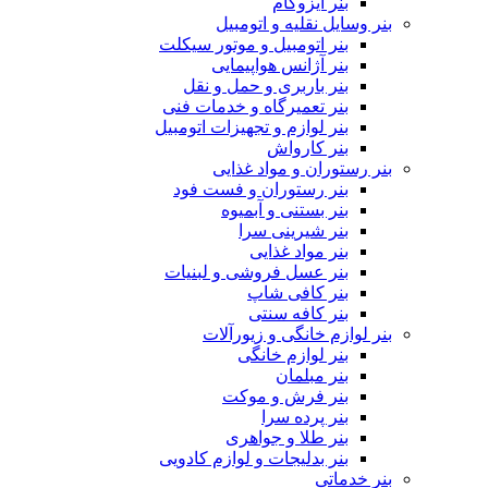
بنر ایزوگام
بنر وسایل نقلیه و اتومبیل
بنر اتومبیل و موتور سیکلت
بنر آژانس هواپیمایی
بنر باربری و حمل و نقل
بنر تعمیرگاه و خدمات فنی
بنر لوازم و تجهیزات اتومبیل
بنر کارواش
بنر رستوران و مواد غذایی
بنر رستوران و فست فود
بنر بستنی و آبمیوه
بنر شیرینی سرا
بنر مواد غذایی
بنر عسل فروشی و لبنیات
بنر کافی شاپ
بنر کافه سنتی
بنر لوازم خانگی و زیورآلات
بنر لوازم خانگی
بنر مبلمان
بنر فرش و موکت
بنر پرده سرا
بنر طلا و جواهری
بنر بدلیجات و لوازم کادویی
بنر خدماتی