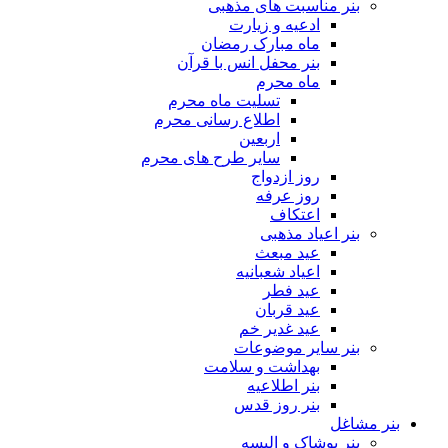
بنر مناسبت های مذهبی
ادعیه و زیارت
ماه مبارک رمضان
بنر محفل انس با قرآن
ماه محرم
تسلیت ماه محرم
اطلاع رسانی محرم
اربعین
سایر طرح های محرم
روز ازدواج
روز عرفه
اعتکاف
بنر اعیاد مذهبی
عید مبعث
اعیاد شعبانیه
عید فطر
عید قربان
عید غدیر خم
بنر سایر موضوعات
بهداشت و سلامت
بنر اطلاعیه
بنر روز قدس
بنر مشاغل
بنر پوشاک و البسه