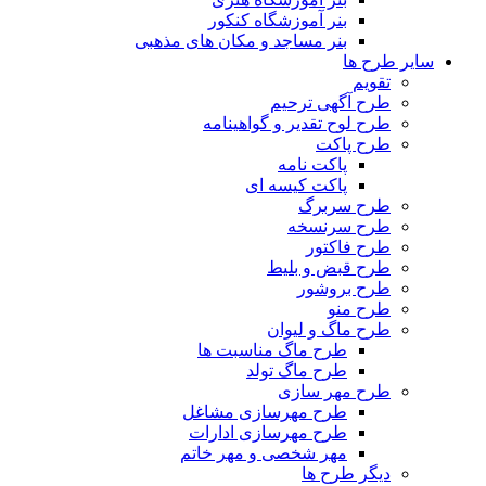
بنر آموزشگاه کنکور
بنر مساجد و مکان های مذهبی
سایر طرح ها
تقویم
طرح آگهی ترحیم
طرح لوح تقدیر و گواهینامه
طرح پاکت
پاکت نامه
پاکت کیسه ای
طرح سربرگ
طرح سرنسخه
طرح فاکتور
طرح قبض و بلیط
طرح بروشور
طرح منو
طرح ماگ و لیوان
طرح ماگ مناسبت ها
طرح ماگ تولد
طرح مهر سازی
طرح مهرسازی مشاغل
طرح مهرسازی ادارات
مهر شخصی و مهر خاتم
دیگر طرح ها