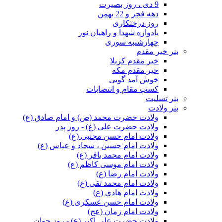
9 دی ، روز بصیرت
دهه فجر و 22 بهمن
روز درختکاری
یادواره شهدا و راهیان نور
چهارشنبه سوری
بنر خیر مقدم
خیر مقدم کربلا
خیر مقدم مکه
خوش آمد گویی
کسب مقام و انتصابات
بنر تسلیت
بنر ولادت
ولادت حضرت محمد (ص) و امام صادق (ع)
ولادت حضرت علی (ع) - روز پدر
ولادت امام حسن مجتبی (ع)
ولادت امام حسین ، سجاد و عباس (ع)
ولادت امام محمد باقر (ع)
ولادت امام موسی کاظم (ع)
ولادت امام رضا (ع)
ولادت امام محمد تقی (ع)
ولادت امام هادی (ع)
ولادت امام حسن عسکری (ع)
ولادت امام زمان (عج)
ولادت حضرت علی اکبر (ع) - روز جوان