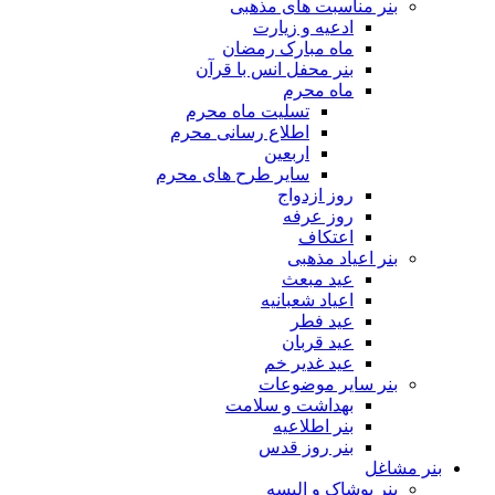
بنر مناسبت های مذهبی
ادعیه و زیارت
ماه مبارک رمضان
بنر محفل انس با قرآن
ماه محرم
تسلیت ماه محرم
اطلاع رسانی محرم
اربعین
سایر طرح های محرم
روز ازدواج
روز عرفه
اعتکاف
بنر اعیاد مذهبی
عید مبعث
اعیاد شعبانیه
عید فطر
عید قربان
عید غدیر خم
بنر سایر موضوعات
بهداشت و سلامت
بنر اطلاعیه
بنر روز قدس
بنر مشاغل
بنر پوشاک و البسه