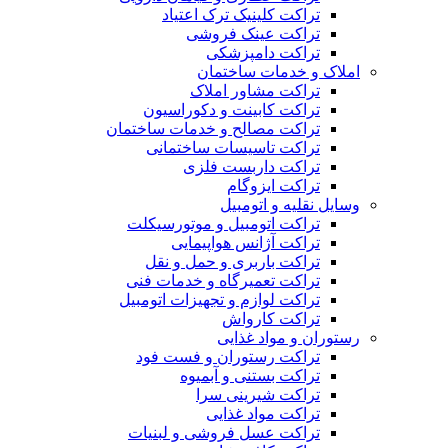
تراکت کلینیک ترک اعتیاد
تراکت عینک فروشی
تراکت دامپزشکی
املاک و خدمات ساختمان
تراکت مشاور املاک
تراکت کابینت و دکوراسیون
تراکت مصالح و خدمات ساختمان
تراکت تاسیسات ساختمانی
تراکت داربست فلزی
تراکت ایزوگام
وسایل نقلیه و اتومبیل
تراکت اتومبیل و موتورسیکلت
تراکت آژانس هواپیمایی
تراکت باربری و حمل و نقل
تراکت تعمیرگاه و خدمات فنی
تراکت لوازم و تجهیزات اتومبیل
تراکت کارواش
رستوران و مواد غذایی
تراکت رستوران و فست فود
تراکت بستنی و آبمیوه
تراکت شیرینی سرا
تراکت مواد غذایی
تراکت عسل فروشی و لبنیات