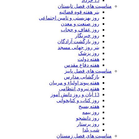
15 خرداد
مناسبت های فصل تابستان
بنر هفته قوه قضائیه
روز بهزیستی و تامین اجتماعی
روز صنعت و معدن
روز عفاف و حجاب
روز خبرنگار
روز بازگشت آزادگان
بنر روز جهانی مسجد
روز پزشک
هفته دولت
هفته دفاع مقدس
مناسبت های فصل پاییز
بازگشایی مدارس
هفته پیوند اولیاء و مربیان
هفته نیروی انتظامی
13 آبان و روز دانش آموز
روز کتاب و کتابخوانی
هفته بسیج
روز بیمه
روز دانشجو
روز پرستار
شب یلدا
مناسبت های فصل زمستان