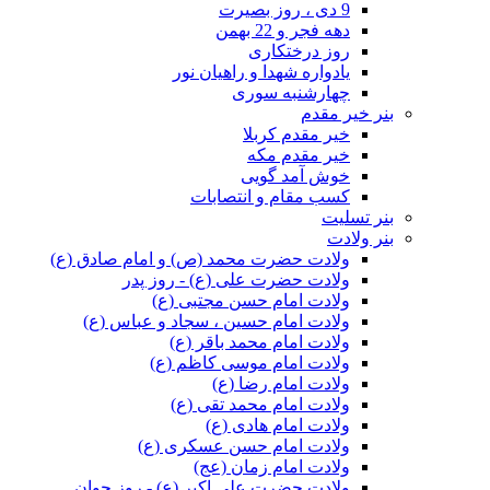
9 دی ، روز بصیرت
دهه فجر و 22 بهمن
روز درختکاری
یادواره شهدا و راهیان نور
چهارشنبه سوری
بنر خیر مقدم
خیر مقدم کربلا
خیر مقدم مکه
خوش آمد گویی
کسب مقام و انتصابات
بنر تسلیت
بنر ولادت
ولادت حضرت محمد (ص) و امام صادق (ع)
ولادت حضرت علی (ع) - روز پدر
ولادت امام حسن مجتبی (ع)
ولادت امام حسین ، سجاد و عباس (ع)
ولادت امام محمد باقر (ع)
ولادت امام موسی کاظم (ع)
ولادت امام رضا (ع)
ولادت امام محمد تقی (ع)
ولادت امام هادی (ع)
ولادت امام حسن عسکری (ع)
ولادت امام زمان (عج)
ولادت حضرت علی اکبر (ع) - روز جوان