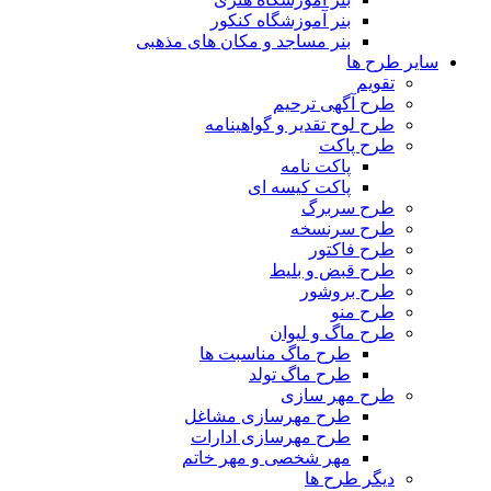
بنر آموزشگاه کنکور
بنر مساجد و مکان های مذهبی
سایر طرح ها
تقویم
طرح آگهی ترحیم
طرح لوح تقدیر و گواهینامه
طرح پاکت
پاکت نامه
پاکت کیسه ای
طرح سربرگ
طرح سرنسخه
طرح فاکتور
طرح قبض و بلیط
طرح بروشور
طرح منو
طرح ماگ و لیوان
طرح ماگ مناسبت ها
طرح ماگ تولد
طرح مهر سازی
طرح مهرسازی مشاغل
طرح مهرسازی ادارات
مهر شخصی و مهر خاتم
دیگر طرح ها