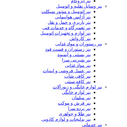
بنر ایزوگام
بنر وسایل نقلیه و اتومبیل
بنر اتومبیل و موتور سیکلت
بنر آژانس هواپیمایی
بنر باربری و حمل و نقل
بنر تعمیرگاه و خدمات فنی
بنر لوازم و تجهیزات اتومبیل
بنر کارواش
بنر رستوران و مواد غذایی
بنر رستوران و فست فود
بنر بستنی و آبمیوه
بنر شیرینی سرا
بنر مواد غذایی
بنر عسل فروشی و لبنیات
بنر کافی شاپ
بنر کافه سنتی
بنر لوازم خانگی و زیورآلات
بنر لوازم خانگی
بنر مبلمان
بنر فرش و موکت
بنر پرده سرا
بنر طلا و جواهری
بنر بدلیجات و لوازم کادویی
بنر خدماتی