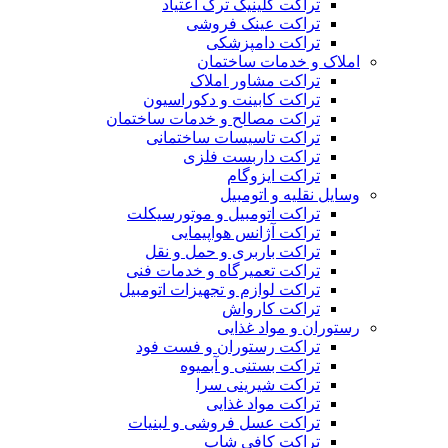
تراکت کلینیک ترک اعتیاد
تراکت عینک فروشی
تراکت دامپزشکی
املاک و خدمات ساختمان
تراکت مشاور املاک
تراکت کابینت و دکوراسیون
تراکت مصالح و خدمات ساختمان
تراکت تاسیسات ساختمانی
تراکت داربست فلزی
تراکت ایزوگام
وسایل نقلیه و اتومبیل
تراکت اتومبیل و موتورسیکلت
تراکت آژانس هواپیمایی
تراکت باربری و حمل و نقل
تراکت تعمیرگاه و خدمات فنی
تراکت لوازم و تجهیزات اتومبیل
تراکت کارواش
رستوران و مواد غذایی
تراکت رستوران و فست فود
تراکت بستنی و آبمیوه
تراکت شیرینی سرا
تراکت مواد غذایی
تراکت عسل فروشی و لبنیات
تراکت کافی شاپ