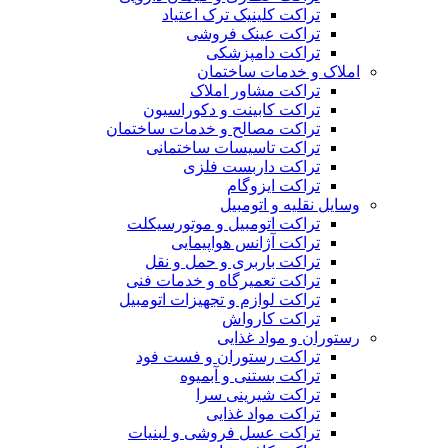
تراکت کلینیک ترک اعتیاد
تراکت عینک فروشی
تراکت دامپزشکی
املاک و خدمات ساختمان
تراکت مشاور املاک
تراکت کابینت و دکوراسیون
تراکت مصالح و خدمات ساختمان
تراکت تاسیسات ساختمانی
تراکت داربست فلزی
تراکت ایزوگام
وسایل نقلیه و اتومبیل
تراکت اتومبیل و موتورسیکلت
تراکت آژانس هواپیمایی
تراکت باربری و حمل و نقل
تراکت تعمیرگاه و خدمات فنی
تراکت لوازم و تجهیزات اتومبیل
تراکت کارواش
رستوران و مواد غذایی
تراکت رستوران و فست فود
تراکت بستنی و آبمیوه
تراکت شیرینی سرا
تراکت مواد غذایی
تراکت عسل فروشی و لبنیات