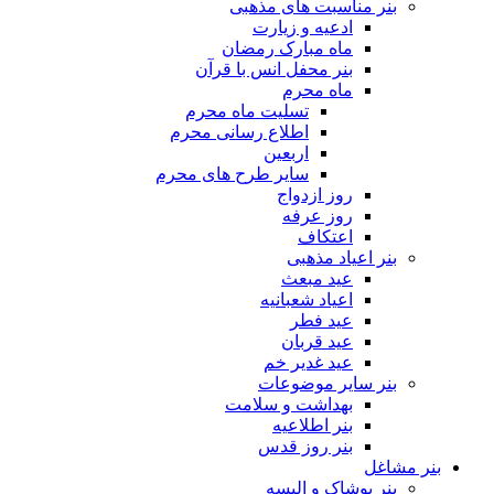
بنر مناسبت های مذهبی
ادعیه و زیارت
ماه مبارک رمضان
بنر محفل انس با قرآن
ماه محرم
تسلیت ماه محرم
اطلاع رسانی محرم
اربعین
سایر طرح های محرم
روز ازدواج
روز عرفه
اعتکاف
بنر اعیاد مذهبی
عید مبعث
اعیاد شعبانیه
عید فطر
عید قربان
عید غدیر خم
بنر سایر موضوعات
بهداشت و سلامت
بنر اطلاعیه
بنر روز قدس
بنر مشاغل
بنر پوشاک و البسه