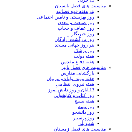
15 خرداد
مناسبت های فصل تابستان
بنر هفته قوه قضائیه
روز بهزیستی و تامین اجتماعی
روز صنعت و معدن
روز عفاف و حجاب
روز خبرنگار
روز بازگشت آزادگان
بنر روز جهانی مسجد
روز پزشک
هفته دولت
هفته دفاع مقدس
مناسبت های فصل پاییز
بازگشایی مدارس
هفته پیوند اولیاء و مربیان
هفته نیروی انتظامی
13 آبان و روز دانش آموز
روز کتاب و کتابخوانی
هفته بسیج
روز بیمه
روز دانشجو
روز پرستار
شب یلدا
مناسبت های فصل زمستان