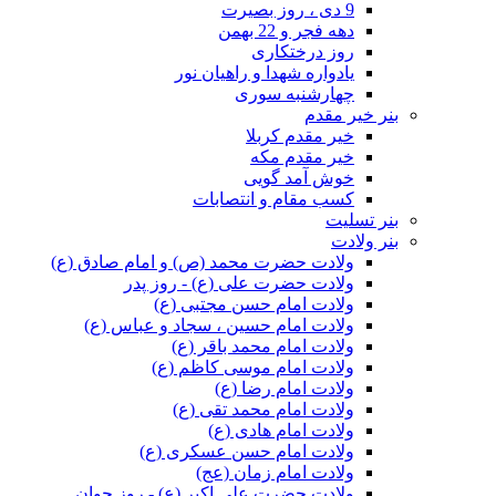
9 دی ، روز بصیرت
دهه فجر و 22 بهمن
روز درختکاری
یادواره شهدا و راهیان نور
چهارشنبه سوری
بنر خیر مقدم
خیر مقدم کربلا
خیر مقدم مکه
خوش آمد گویی
کسب مقام و انتصابات
بنر تسلیت
بنر ولادت
ولادت حضرت محمد (ص) و امام صادق (ع)
ولادت حضرت علی (ع) - روز پدر
ولادت امام حسن مجتبی (ع)
ولادت امام حسین ، سجاد و عباس (ع)
ولادت امام محمد باقر (ع)
ولادت امام موسی کاظم (ع)
ولادت امام رضا (ع)
ولادت امام محمد تقی (ع)
ولادت امام هادی (ع)
ولادت امام حسن عسکری (ع)
ولادت امام زمان (عج)
ولادت حضرت علی اکبر (ع) - روز جوان