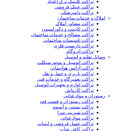
تراکت کلینیک ترک اعتیاد
تراکت عینک فروشی
تراکت دامپزشکی
املاک و خدمات ساختمان
تراکت مشاور املاک
تراکت کابینت و دکوراسیون
تراکت مصالح و خدمات ساختمان
تراکت تاسیسات ساختمانی
تراکت داربست فلزی
تراکت ایزوگام
وسایل نقلیه و اتومبیل
تراکت اتومبیل و موتورسیکلت
تراکت آژانس هواپیمایی
تراکت باربری و حمل و نقل
تراکت تعمیرگاه و خدمات فنی
تراکت لوازم و تجهیزات اتومبیل
تراکت کارواش
رستوران و مواد غذایی
تراکت رستوران و فست فود
تراکت بستنی و آبمیوه
تراکت شیرینی سرا
تراکت مواد غذایی
تراکت عسل فروشی و لبنیات
تراکت کافی شاپ