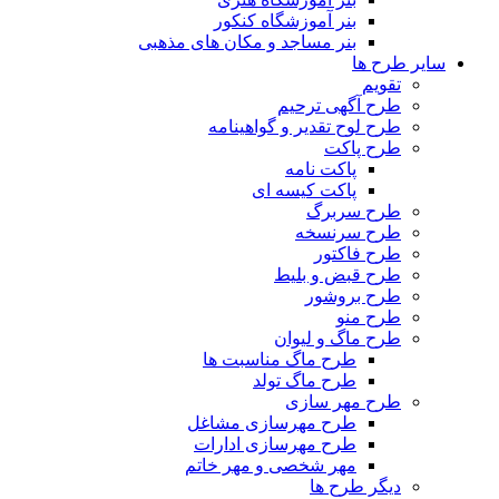
بنر آموزشگاه کنکور
بنر مساجد و مکان های مذهبی
سایر طرح ها
تقویم
طرح آگهی ترحیم
طرح لوح تقدیر و گواهینامه
طرح پاکت
پاکت نامه
پاکت کیسه ای
طرح سربرگ
طرح سرنسخه
طرح فاکتور
طرح قبض و بلیط
طرح بروشور
طرح منو
طرح ماگ و لیوان
طرح ماگ مناسبت ها
طرح ماگ تولد
طرح مهر سازی
طرح مهرسازی مشاغل
طرح مهرسازی ادارات
مهر شخصی و مهر خاتم
دیگر طرح ها