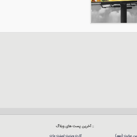
:: آخرین پست های وبلاگ
نین سایت (مهم)
کارت ویزیت لمینت مات