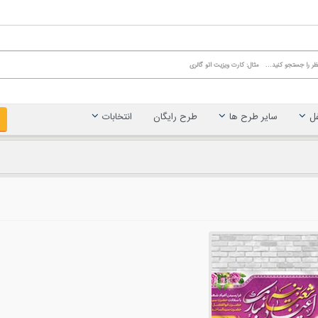
غل
سایر طرح ها
طرح رایگان
انتخابات