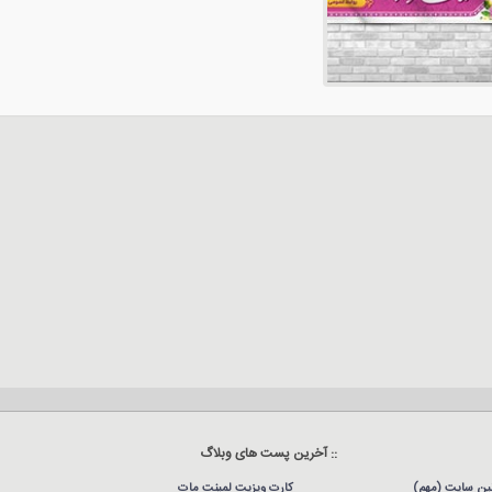
:: آخرین پست های وبلاگ
نین سایت (مهم)
کارت ویزیت لمینت مات