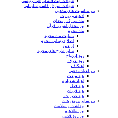
شهادت آیت الله ابراهیم رئیسی
شهادت سردار قاسم سلیمانی
بنر مناسبت های مذهبی
ادعیه و زیارت
ماه مبارک رمضان
بنر محفل انس با قرآن
ماه محرم
تسلیت ماه محرم
اطلاع رسانی محرم
اربعین
سایر طرح های محرم
روز ازدواج
روز عرفه
اعتکاف
بنر اعیاد مذهبی
عید مبعث
اعیاد شعبانیه
عید فطر
عید قربان
عید غدیر خم
بنر سایر موضوعات
بهداشت و سلامت
بنر اطلاعیه
بنر روز قدس