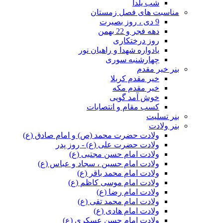
شب یلدا
مناسبت های فصل زمستان
9 دی ، روز بصیرت
دهه فجر و 22 بهمن
روز درختکاری
یادواره شهدا و راهیان نور
چهارشنبه سوری
بنر خیر مقدم
خیر مقدم کربلا
خیر مقدم مکه
خوش آمد گویی
کسب مقام و انتصابات
بنر تسلیت
بنر ولادت
ولادت حضرت محمد (ص) و امام صادق (ع)
ولادت حضرت علی (ع) - روز پدر
ولادت امام حسن مجتبی (ع)
ولادت امام حسین ، سجاد و عباس (ع)
ولادت امام محمد باقر (ع)
ولادت امام موسی کاظم (ع)
ولادت امام رضا (ع)
ولادت امام محمد تقی (ع)
ولادت امام هادی (ع)
ولادت امام حسن عسکری (ع)